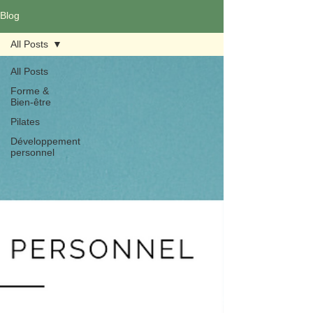
Blog
All Posts
All Posts
Forme &
Bien-être
Pilates
Développement
personnel