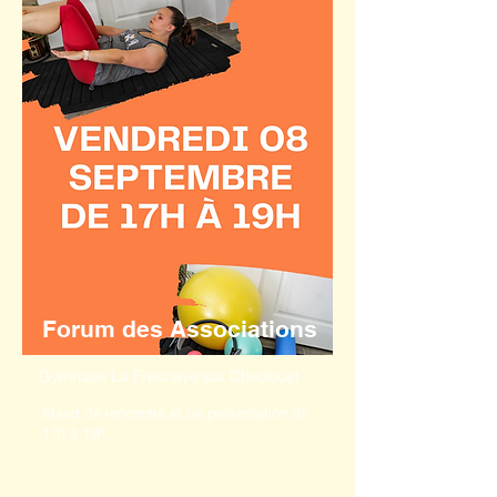
Forum des Associations
Gymnase La Fresnaye sur Chedouet
Stand de rencontre et de présentation de
17h à 19h.