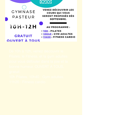
PO Gym
Volontaire
Gymnase Pasteur - Mamers
De 10h à 12h, venez découvrir le
Pilates, le Fitness, et la gym adultes
pour vous défouler dans la joie et la
bonne humeur. OUVERT A TOUS,
gratuit.
10h Pilates, 10h40 : Gym adultes,
11h20 : Fitness cardio