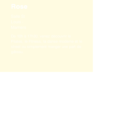
Rose
Salle St
Louis -
Mamers
De 10h à 17h30, venez découvrir le
Pilates, le Fitness, la danse moderne et le
street ou simplement manger une part de
gâteau.